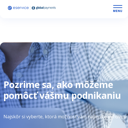
Pozrime sa, ako môžeme
pomôcť vášmu podnikaniu
Najskôr si vyberte, ktorá možnosť vám najlepšie vyhovuje: